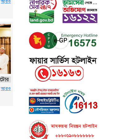
র
আরও
নাটোর
র
আরও