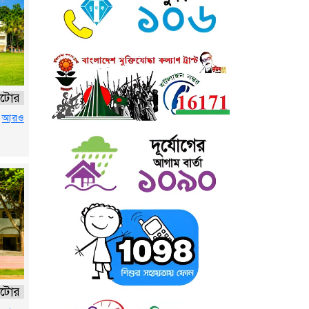
নাটোর
র
আরও
নাটোর