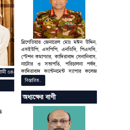
ext
ব্রিগেডিয়ার জেনারেল মোঃ মঈন উদ্দিন,
এসইউপি, এসপিপি, এনডিসি, পিএসসি,
স্টেশন কমান্ডার, কাদিরাবাদ সেনানিবাস,
নাটোর ও সভাপতি, পরিচালনা পর্ষদ,
কাদিরাবাদ ক্যান্টনমেন্ট স্যাপার কলেজ
/২০২৬ তারিখ হতে ০৫/০৩/২০২৬ তারিখ পর্যন্ত বিতরণ করা হবে
শ্র
বিস্তারিত..
অধ্যক্ষের বাণী
তি