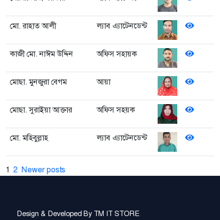
মো. রাহাত আলী
ল্যাব এ্যাটেনডেন্ট
কাজী মো. নাঈম উদ্দিন
অফিস সহায়ক
মোছা. মুনজুরা বেগম
আয়া
মোছা. সুরাইয়া আক্তার
অফিস সহয়ক
মো. মহিবুল্লাহ
ল্যাব এ্যাটেনডেন্ট
1
2
Newer posts
Design & Developed By
TM IT STORE