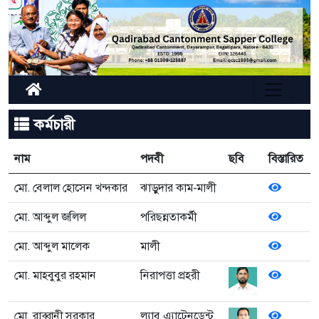
কর্মচারী
নাম
পদবী
ছবি
বিস্তারিত
মো. বেলাল হোসেন খন্দকার
ঝাড়ুদার কাম-মালী
মো. আব্দুল জলিল
পরিছন্নতাকর্মী
মো. আব্দুল মালেক
মালী
মো. মাহবুবুর রহমান
নিরাপত্তা প্রহরী
মো. রাব্বানী সরকার
ল্যাব এ্যাটেনডেন্ট