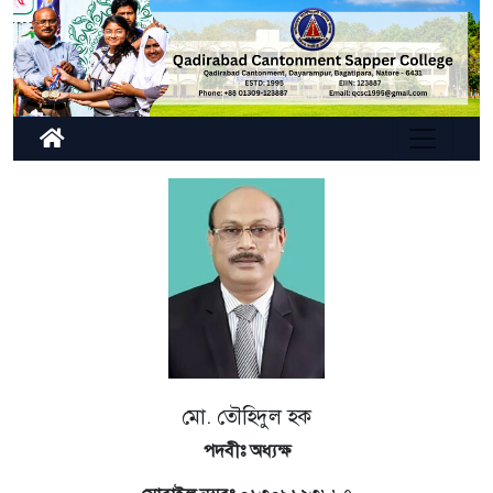
মো. তৌহিদুল হক
পদবীঃ অধ্যক্ষ