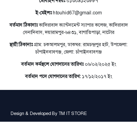
মোবাইল নম্বরঃ
০১৩০৯১২৩৮৮৭
ই-মেইলঃ
htouhid67@gmail.com
বর্তমান ঠিকানাঃ
কাদিরাবাদ ক্যান্টনমেন্ট স্যাপার কলেজ, কাদিরাবাদ
সেনানিবাস, দয়ারামপুর-৬৪৩১, বাগাতিপাড়া, নাটোর
স্থায়ী ঠিকানাঃ
গ্রাম: চকআলমপুর, ডাকঘর: রামচন্দ্রপুর হাট, উপজেলা:
চাঁপাইনবাবগঞ্জ, জেলা: চাঁপাইনবাবগঞ্জ
বর্তমান কর্মস্থলে যোগদানের তারিখঃ
০৬/০২/২০২৫ ইং
বর্তমান পদে যোগদানের তারিখ:
১৭/১২/২০১৭ ইং
Design & Developed By
TM IT STORE