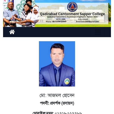
মো: আজমল হোসেন
পদবী: প্রদর্শক (রসায়ন)
মোবাইল নম্বর:
০১৭১৯-১২৭৭৮৬