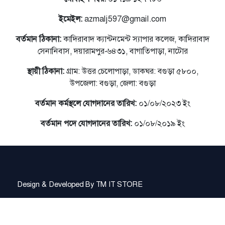
ইমেইল:
azmalj597@gmail.com
বর্তমান ঠিকানা:
কাদিরাবাদ ক্যান্টনমেন্ট স্যাপার কলেজ, কাদিরাবাদ
সেনানিবাস, দয়ারামপুর-৬৪৩১, বাগাতিপাড়া, নাটোর
স্থায়ী ঠিকানা:
গ্রাম: উত্তর চেলোপাড়া, ডাকঘর: বগুড়া ৫৮০০,
উপজেলা: বগুড়া, জেলা: বগুড়া
বর্তমান কর্মস্থলে যোগদানের তারিখ:
০১/০৮/২০২৩ ইং
বর্তমান পদে যোগদানের তারিখ:
০১/০৮/২০১৯ ইং
Design & Developed By
TM IT STORE