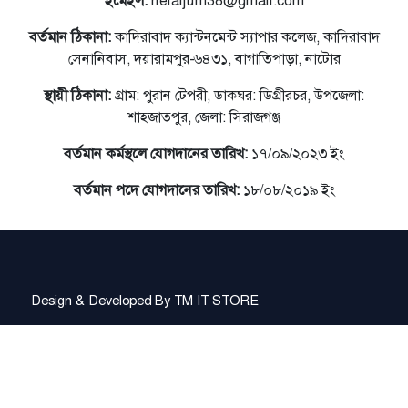
ইমেইল:
helaljum38@gmail.com
বর্তমান ঠিকানা:
কাদিরাবাদ ক্যান্টনমেন্ট স্যাপার কলেজ, কাদিরাবাদ
সেনানিবাস, দয়ারামপুর-৬৪৩১, বাগাতিপাড়া, নাটোর
স্থায়ী ঠিকানা:
গ্রাম: পুরান টেপরী, ডাকঘর: ডিগ্রীরচর, উপজেলা:
শাহজাতপুর, জেলা: সিরাজগঞ্জ
বর্তমান কর্মস্থলে যোগদানের তারিখ:
১৭/০৯/২০২৩ ইং
বর্তমান পদে যোগদানের তারিখ:
১৮/০৮/২০১৯ ইং
Design & Developed By
TM IT STORE