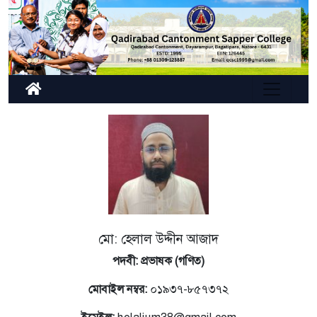
মো: হেলাল উদ্দীন আজাদ
পদবী: প্রভাষক (গণিত)
মোবাইল নম্বর:
০১৯৩৭-৮৫৭৩৭২