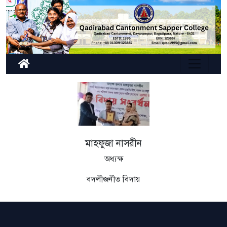
মাহফুজা নাসরীন
অধ্যক্ষ
বদলীজনীত বিদায়