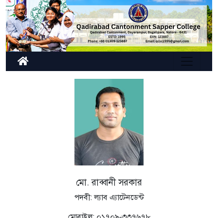
মো. রাব্বানী সরকার
পদবী: ল্যাব এ্যাটেনডেন্ট
মোবাইল: ০১৭০৯-৩৩৭৬৭৮