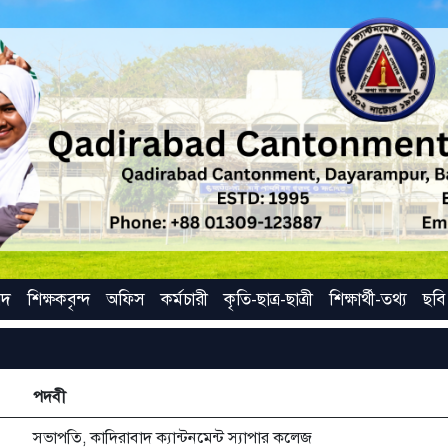
ষদ
শিক্ষকবৃন্দ
অফিস
কর্মচারী
কৃতি-ছাত্র-ছাত্রী
শিক্ষার্থী-তথ্য
ছবি
পদবী
সভাপতি, কাদিরাবাদ ক্যান্টনমেন্ট স্যাপার কলেজ